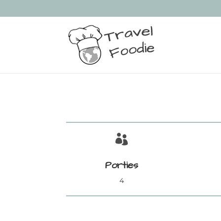

Porties
4