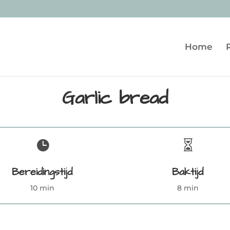
Home
Garlic bread


Bereidingstijd
Baktijd
10 min
8 min