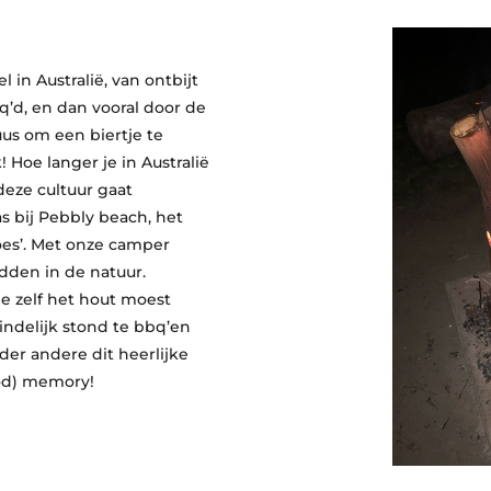
l in Australië, van ontbijt
q’d, en dan vooral door de
uus om een biertje te
! Hoe langer je in Australië
deze cultuur gaat
 bij Pebbly beach, het
es’. Met onze camper
dden in de natuur.
e zelf het hout moest
indelijk stond te bbq’en
er andere dit heerlijke
ood) memory!