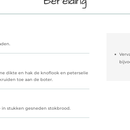
Bereiding
aden.
Verv
bijvo
e dikte en hak de knoflook en peterselie
kruiden toe aan de boter.
e in stukken gesneden stokbrood.