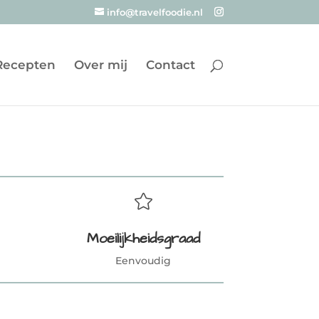
info@travelfoodie.nl
Recepten
Over mij
Contact

Moeilijkheidsgraad
Eenvoudig