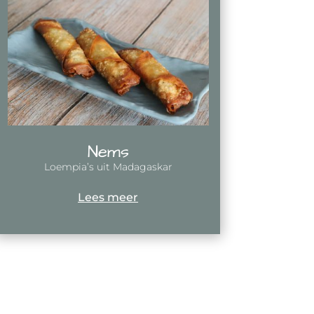
Nems
Loempia’s uit Madagaskar
Lees meer