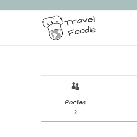

Porties
2