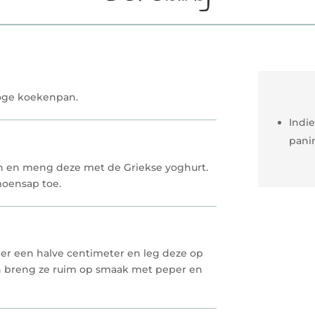
roge koekenpan.
Indie
pani
jn en meng deze met de Griekse yoghurt.
moensap toe.
er een halve centimeter en leg deze op
 en breng ze ruim op smaak met peper en