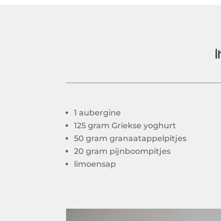
1 aubergine
125 gram Griekse yoghurt
50 gram granaatappelpitjes
20 gram pijnboompitjes
limoensap