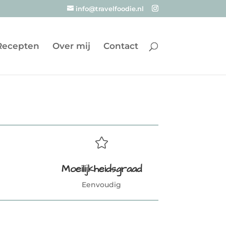
info@travelfoodie.nl
Recepten
Over mij
Contact

Moeilijkheidsgraad
Eenvoudig