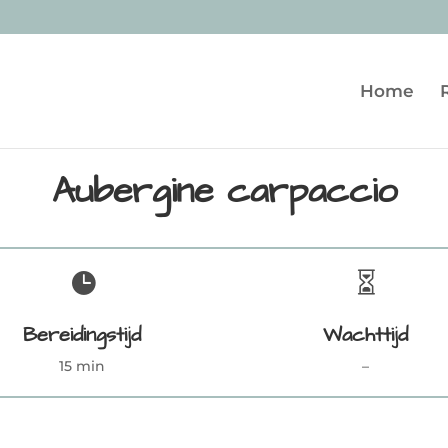
Home
Aubergine carpaccio


Bereidingstijd
Wachttijd
15 min
–