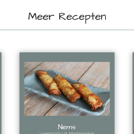
Meer Recepten
Nems
Loempia’s uit Madagaskar