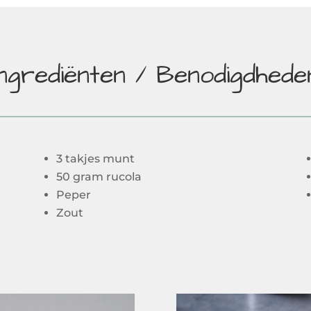
Ingrediënten / Benodigdhede
3 takjes munt
50 gram rucola
Peper
Zout