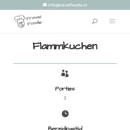
info@travelfoodie.nl
Flammkuchen

Porties
2

Bereidingstijd