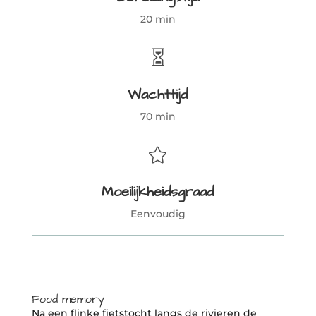
20 min

Wachttijd
70 min

Moeilijkheidsgraad
Eenvoudig
Food memory
Na een flinke fietstocht langs de rivieren de